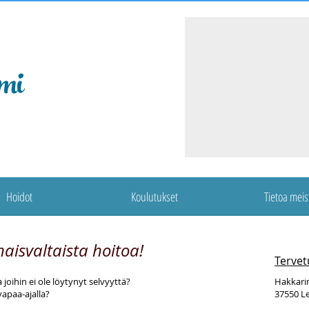
mi
Hoidot
Koulutukset
Tietoa meis
isvaltaista hoitoa!
Tervet
a joihin ei ole löytynyt selvyyttä?
Hakkarin
vapaa-ajalla?
37550 L