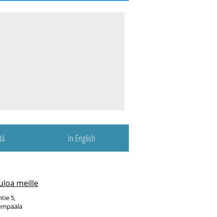
tä
In English
uloa meille
tie 5,
empäälä