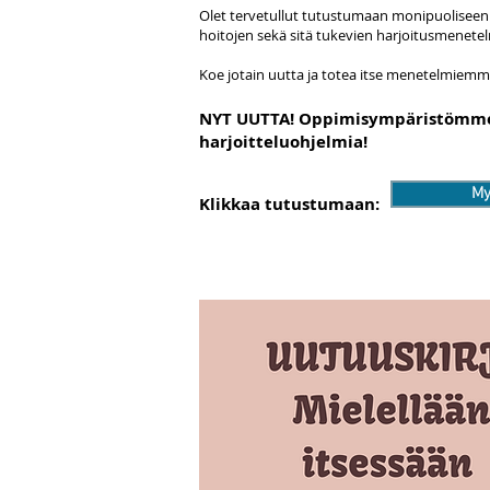
Olet tervetullut tutustumaan monipuoliseen 
hoitojen sekä sitä tukevien harjoitusmenet
Koe jotain uutta ja totea itse menetelmiem
NYT UUTTA! Oppimisympäristömme, j
harjoitteluohjelmia!
My
Klikkaa tutustumaan: