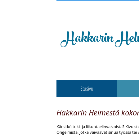
Hakkarin Hel
Etusivu
Hakkarin Helmestä kokona
Kärsitkö tuki- ja liikuntaelinvaivoista? Kivuist
Ongelmista, jotka vaivaavat sinua työssä tai 