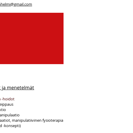
nhelmi@gmail.com
 ja menetelmät
 -hoidot
teippaus
tio
anipulaatio
atiot, manipulatiivinen fysioterapia
d -konsepti)