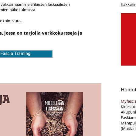
valikoimaamme erilaisten faskiaalisten
hakkari
elmien näkökulmasta.
me toimivuus.
ossa on tarjolla verkkokursseja ja
Fascia Training
Hoidot
Myfascia
Kinesio
Akupunk
Faskiam
Manipula
(Maitlan